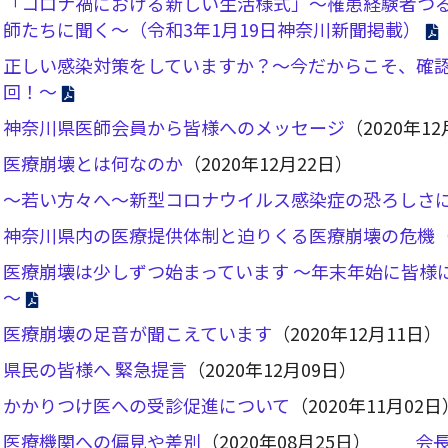
「コロナ禍における新しい生活様式」～罹患経験者つ
師たちに聞く～（令和3年1月19日神奈川新聞掲載）
正しい感染対策をしていますか？～今だからこそ、確認
回！～
神奈川県医師会員から皆様へのメッセージ
（2020年1
医療崩壊とは何なのか
（2020年12月22日）
～若い方々へ～新型コロナウイルス感染症の恐ろしさ
神奈川県内の医療提供体制と迫りくる医療崩壊の危機
医療崩壊は少しずつ始まっています ～年末年始に皆様
～
医療崩壊の足音が聞こえています
（2020年12月11日）
県民の皆様へ 緊急提言
（2020年12月09日）
かかりつけ医への受診促進について
（2020年11月02日
医療機関への偏見や差別
（2020年08月25日）
会