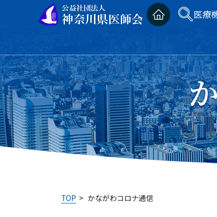
医療
TOP
>
かながわコロナ通信