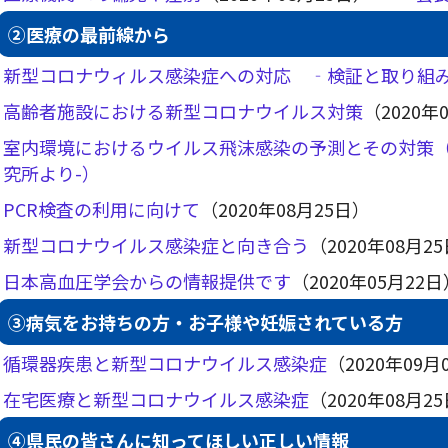
②医療の最前線から
新型コロナウィルス感染症への対応 ‐検証と取り
高齢者施設における新型コロナウイルス対策
（2020年
室内環境におけるウイルス飛沫感染の予測とその対策（Yo
究所より-）
PCR検査の利用に向けて
（2020年08月25日）
新型コロナウイルス感染症と向き合う
（2020年08月2
日本高血圧学会からの情報提供です
（2020年05月22
③病気をお持ちの方・お子様や妊娠されている方
循環器疾患と新型コロナウイルス感染症
（2020年09月
在宅医療と新型コロナウイルス感染症
（2020年08月2
④県民の皆さんに知ってほしい正しい情報