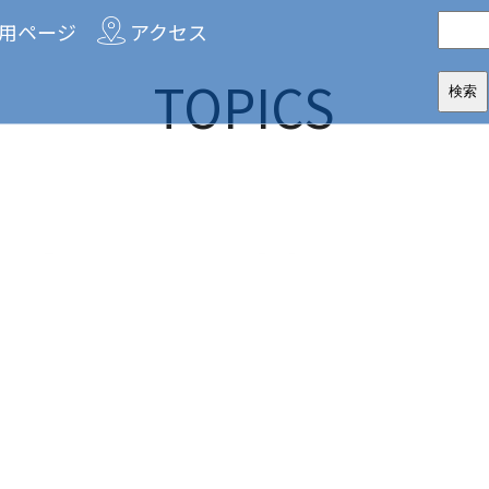
用ページ
アクセス
TOPICS
社団法人
神奈川
命をつなぐ これまでも これからも