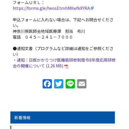
フォームＵＲＬ：
https://forms.gle/heosEtmhMXwfkXYRA
■
申込フォームに入れない場合は、下記へお問合せくださ
い。
神奈川県医師会地域医療課 担当 布川
電話 ０４５－２４１－７０００
■
●通知文書（プログラムなど詳細は通知をご参照くださ
い）
・通知：日医かかりつけ医機能研修制度令8年度応用研修
会の開催について
F
T
Li
E
a
w
n
m
c
itt
e
ai
e
er
l
b
新着情報