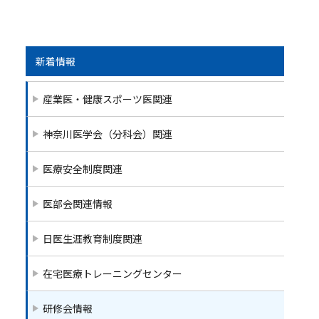
a
w
n
m
c
itt
e
ai
e
er
l
b
新着情報
o
産業医・健康スポーツ医関連
o
k
神奈川医学会（分科会）関連
医療安全制度関連
医部会関連情報
日医生涯教育制度関連
在宅医療トレーニングセンター
研修会情報