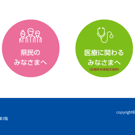
c
itt
e
er
b
o
o
k
copyright©
館3階