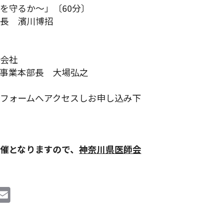
を守るか～」〔60分〕
社長 濱川博招
同会社
事業本部長 大場弘之
フォームへアクセスしお申し込み下
開催となりますので、
神奈川県医師会
i
E
n
m