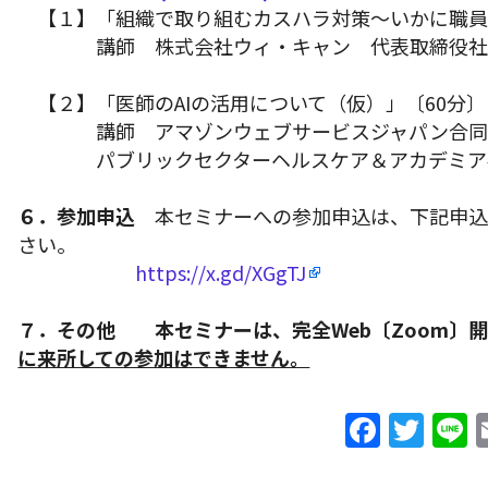
【１】「組織で取り組むカスハラ対策～いかに職員
講師 株式会社ウィ・キャン 代表取締役
【２】「医師のAIの活用について（仮）」〔60分〕
講師 アマゾンウェブサービスジャパン合
パブリックセクターヘルスケア＆アカデミア
６．参加申込
本セミナーへの参加申込は、下記申込
さい。
https://x.gd/XGgTJ
７．その他 本セミナーは、完全Web〔Zoom〕
に来所しての参加はできません。
F
T
L
a
w