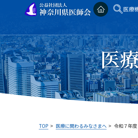
医療
医
TOP
>
医療に関わるみなさまへ
>
令和７年度