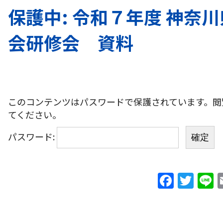
保護中: 令和７年度 神奈
会研修会 資料
このコンテンツはパスワードで保護されています。閲
てください。
パスワード:
F
T
L
a
w
c
itt