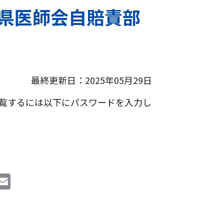
川県医師会自賠責部
最終更新日：2025年05月29日
覧するには以下にパスワードを入力し
i
E
n
m
e
ai