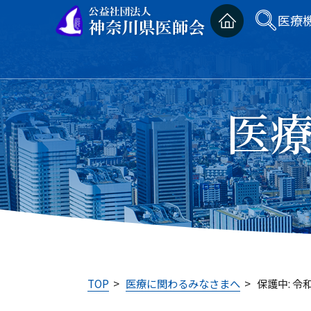
医療
医
TOP
>
医療に関わるみなさまへ
>
保護中: 