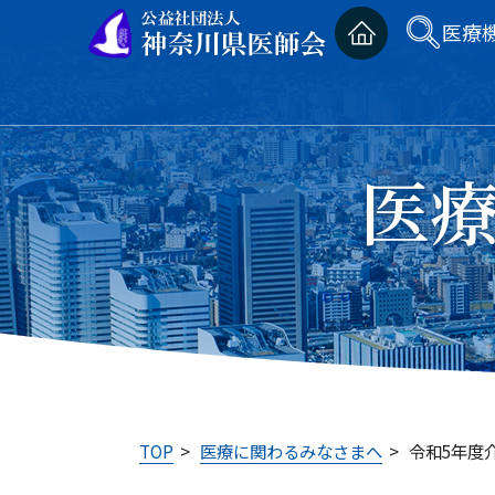
医療
医
TOP
>
医療に関わるみなさまへ
>
令和5年度