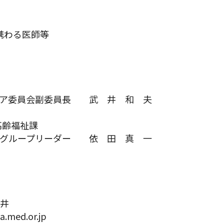
携わる医師等
ケア委員会副委員長 武 井 和 夫
齢福祉課
グループリーダー 依 田 真 一
荒井
.med.or.jp