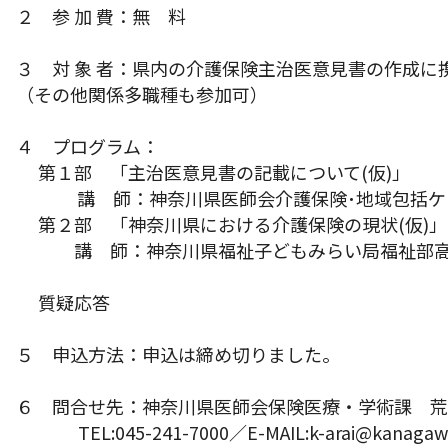
２ 参 加 費：無 料
３ 対 象 者：県内の介護保険主治医意見書の作成に
（その他関係多職種も参加可）
４ プログラム：
第１部 「主治医意見書の記載について(仮)」
講 師：神奈川県医師会介護保険･地域包括
第２部 「神奈川県における介護保険の現状(仮)」
講 師：神奈川県福祉子どもみらい局福祉部高
質疑応答
５ 申込方法：申込は締め切りました。
６ 問合せ先：神奈川県医師会保険医療・学術課 
TEL:045-241-7000／E-MAIL:k-arai@kanagawa