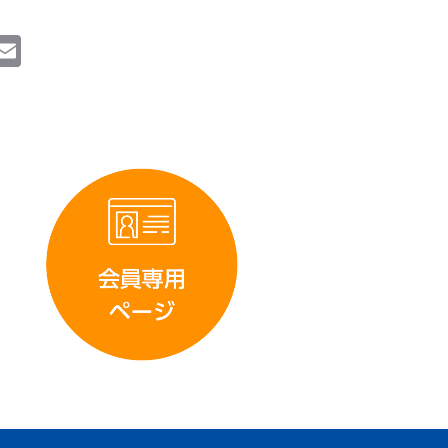
i
E
n
m
e
ai
l