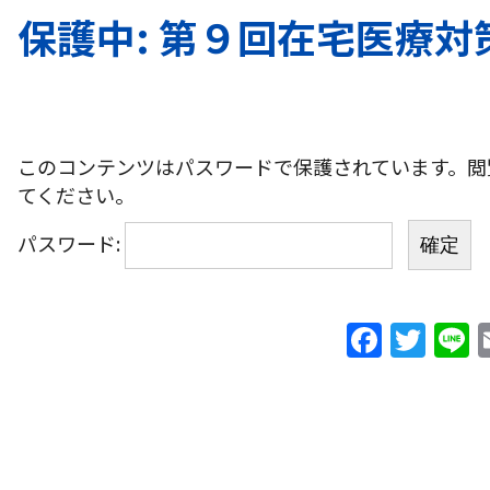
保護中: 第９回在宅医療対
このコンテンツはパスワードで保護されています。閲
てください。
パスワード:
F
T
L
a
w
c
itt
e
er
b