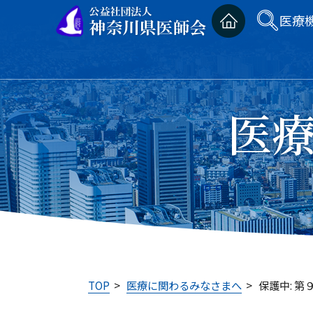
医療
医
TOP
>
医療に関わるみなさまへ
>
保護中: 