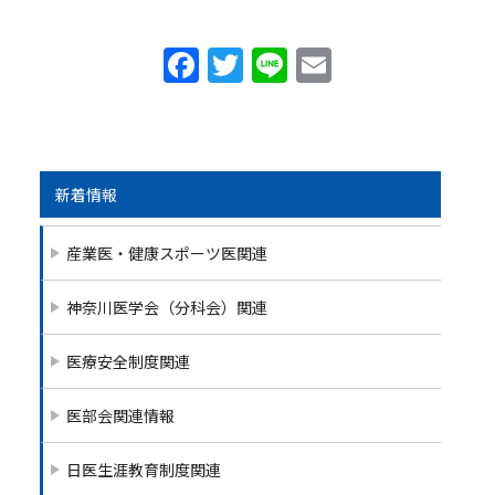
F
T
Li
E
a
w
n
m
c
itt
e
ai
e
er
l
b
新着情報
o
産業医・健康スポーツ医関連
o
k
神奈川医学会（分科会）関連
医療安全制度関連
医部会関連情報
日医生涯教育制度関連