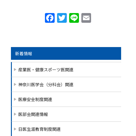
F
T
Li
E
a
w
n
m
c
itt
e
ai
e
er
l
b
新着情報
o
産業医・健康スポーツ医関連
o
k
神奈川医学会（分科会）関連
医療安全制度関連
医部会関連情報
日医生涯教育制度関連