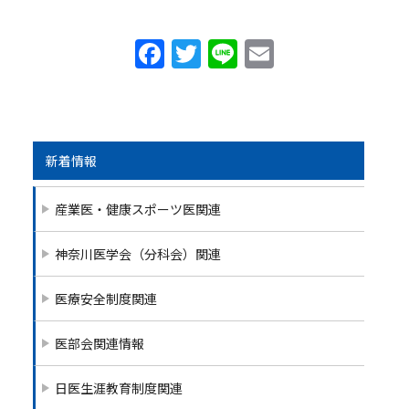
F
T
Li
E
a
w
n
m
c
itt
e
ai
e
er
l
b
新着情報
o
産業医・健康スポーツ医関連
o
k
神奈川医学会（分科会）関連
医療安全制度関連
医部会関連情報
日医生涯教育制度関連