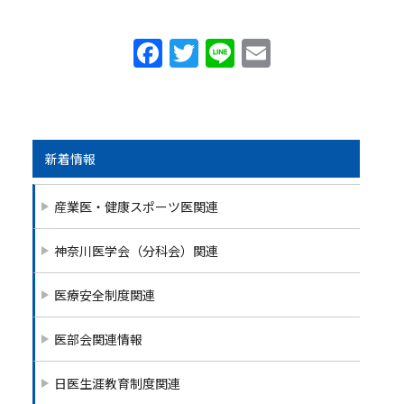
F
T
Li
E
a
w
n
m
c
itt
e
ai
e
er
l
b
新着情報
o
産業医・健康スポーツ医関連
o
k
神奈川医学会（分科会）関連
医療安全制度関連
医部会関連情報
日医生涯教育制度関連