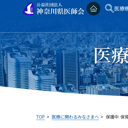
医療
医
TOP
>
医療に関わるみなさまへ
>
保護中: 