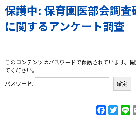
保護中: 保育園医部会調
に関するアンケート調査
このコンテンツはパスワードで保護されています。閲
てください。
パスワード:
F
T
L
a
w
c
itt