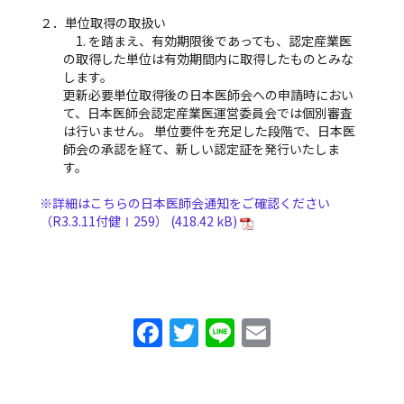
２．単位取得の取扱い
1. を踏まえ、有効期限後であっても、認定産業医
の取得した単位は有効期間内に取得したものとみな
します。
更新必要単位取得後の日本医師会への申請時におい
て、日本医師会認定産業医運営委員会では個別審査
は行いません。 単位要件を充足した段階で、日本医
師会の承認を経て、新しい認定証を発行いたしま
す。
※詳細はこちらの日本医師会通知をご確認ください
（R3.3.11付健Ⅰ259）
F
T
Li
E
a
w
n
m
c
itt
e
ai