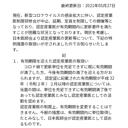
最終更新日：2021年05月27日
現在、新型コロナウイルスの感染拡大に伴い、認定産業
医制度研修会が中止、延期、定員を制限しての開催等と
なっており、認定産業医が有効期間内に更新要件を満た
すことが困難な状況となっております。現状を考慮し、
日本医師会より認定産業医の更新等について、下記の特
例措置の取扱いが示されましたのでお知らせいたしま
す。
記
１．有効期限を迎えた認定産業医の取扱い
コロナ禍で更新単位を充足できずに既に有効期間
が満了した方、今後有効期間の満了を迎える方がお
られますが、 認定証に記載された有効期限が平成 32
年（ 令和２年 ）２月以降の認定産業医については、
当面の間は、単位を充足できずに有効期間満了後で
あっても認定産業医とみなし認定産業医としての活
動を認めます。
認定産業医の制度上、有効期限を変更することはで
きません。今般の措置は、有効期間内に単位取得し
たとみなして、日本医師会が認定産業医として認め
るものです。