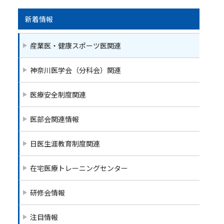
e
er
l
b
新着情報
o
産業医・健康スポーツ医関連
o
k
神奈川医学会（分科会）関連
医療安全制度関連
医部会関連情報
日医生涯教育制度関連
在宅医療トレーニングセンター
研修会情報
注目情報