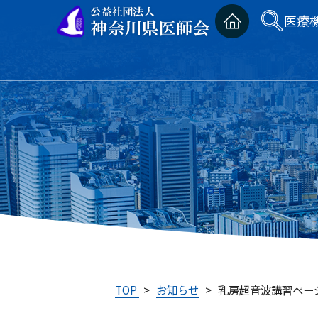
医療
TOP
>
お知らせ
>
乳房超音波講習ペー