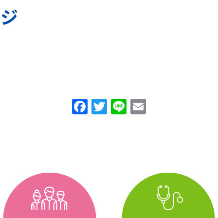
ージ
F
T
Li
E
a
w
n
m
c
itt
e
ai
e
er
l
b
o
o
k