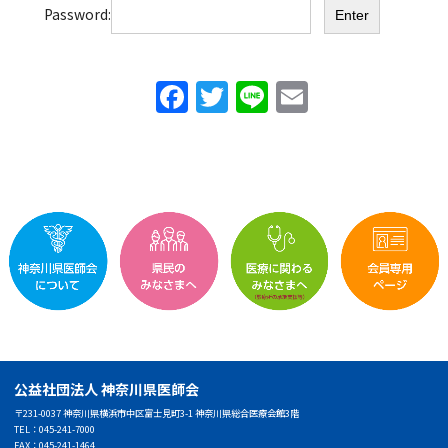
Password:
F
T
Li
E
a
w
n
m
c
itt
e
ai
e
er
l
b
o
o
k
公益社団法人 神奈川県医師会
〒231-0037 神奈川県横浜市中区富士見町3-1 神奈川県総合医療会館3階
TEL：045-241-7000
FAX：045-241-1464