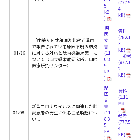
県
資料
医
「中華人民共和国湖北省武漢市
文
で報告されている原因不明の肺炎
書
01/16
に対する対応と院内感染対策」に
参考
ついて（国立感染症研究所、国際
医療研究センター）
県
資料
医
文
新型コロナウイルスに関連した肺
書
01/08
炎患者の発生に係る注意喚起につ
参考
いて