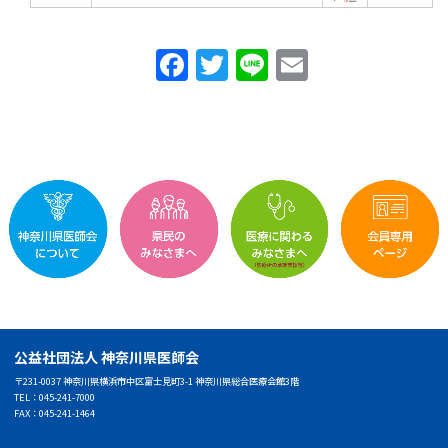
F
T
Li
E
a
w
n
m
c
itt
e
ai
e
er
l
b
o
o
k
公益社団法人 神奈川県医師会
〒231-0037 神奈川県横浜市中区富士見町3-1 神奈川県総合医療会館3階
TEL：045-241-7000
FAX：045-241-1464