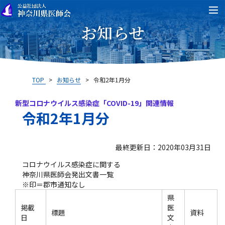
お知らせ
TOP
>
お知らせ
>
令和2年1月分
新型コロナウイルス感染症「COVID-19」関連情報
令和2年1月分
最終更新日：2020年03月31日
コロナウイルス感染症に関する
神奈川県医師会発出文書一覧
※印＝郡市通知なし
県
掲載
医
標題
資料
日
文