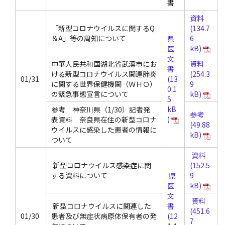
書
資料
「新型コロナウイルスに関するQ
＆A」等の周知について
県
医
文
中華人民共和国湖北省武漢市にお
資料
書
ける新型コロナウイルス関連肺炎
01/31
に関する世界保健機関（ＷＨＯ）
の緊急事態宣言について
参考 神奈川県（1/30）記者発
参考
表資料 奈良県在住の新型コロナ
ウイルスに感染した患者の情報に
ついて
資料
新型コロナウイルス感染症に関
する資料について
県
医
文
資料
新型コロナウイルスに関連した
書
01/30
患者及び無症状病原体保有者の発