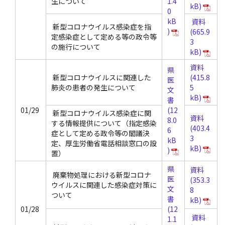
生について
資料
新型コロナウイルス感染症を指
定感染症として定める等の政令等
の施行について
資料
県
新型コロナウイルスに関連した
医
肺炎の患者の発生について
文
書
01/29
新型コロナウイルス感染症に関
資料
する情報提供について（指定感染
症として定める政令等の閣議決
定、厚生労働省電話相談窓口の設
置）
県
資料
廃棄物処理における新型コロナ
医
ウイルスに関連した感染症対策に
文
ついて
書
01/28
資料