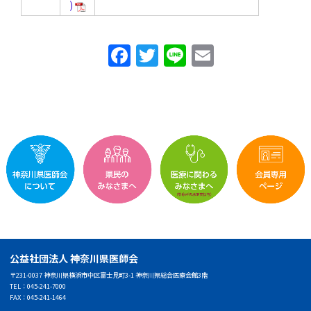
F
T
Li
E
a
w
n
m
c
itt
e
ai
e
er
l
b
o
o
k
公益社団法人 神奈川県医師会
〒231-0037 神奈川県横浜市中区富士見町3-1 神奈川県総合医療会館3階
TEL：045-241-7000
FAX：045-241-1464