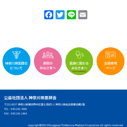
F
T
Li
E
a
w
n
m
c
itt
e
ai
e
er
l
b
o
o
k
公益社団法人 神奈川県医師会
〒231-0037 神奈川県横浜市中区富士見町3-1 神奈川県総合医療会館3階
TEL：045-241-7000
FAX：045-241-1464
copyright©2014 Kanagawa Prefecture Medical Association all rights reserved