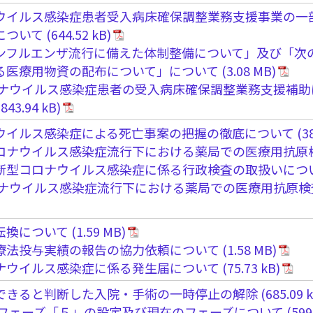
ウイルス感染症患者受入病床確保調整業務支援事業の一
について
ンフルエンザ流行に備えた体制整備について」及び「次
る医療用物資の配布について」について
ナウイルス感染症患者の受入病床確保調整業務支援補助
ウイルス感染症による死亡事案の把握の徹底について
ロナウイルス感染症流行下における薬局での医療用抗原
新型コロナウイルス感染症に係る行政検査の取扱いにつ
ナウイルス感染症流行下における薬局での医療用抗原検
転換について
療法投与実績の報告の協力依頼について
ナウイルス感染症に係る発生届について
できると判断した入院・手術の一時停止の解除
フェーズ「５」の設定及び現在のフェーズについて