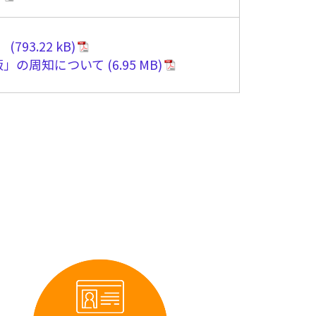
）
3版」の周知について