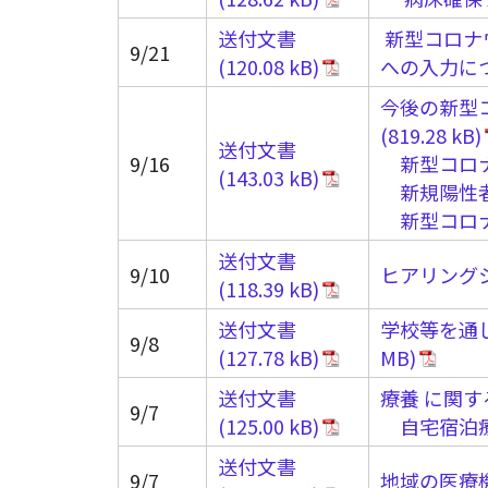
送付文書
新型コロナ
9/21
への入力につ
今後の新型
送付文書
9/16
新型コロ
新規陽性
新型コロ
送付文書
9/10
ヒアリング
送付文書
学校等を通
9/8
送付文書
療養 に関
9/7
自宅宿泊
送付文書
9/7
地域の医療