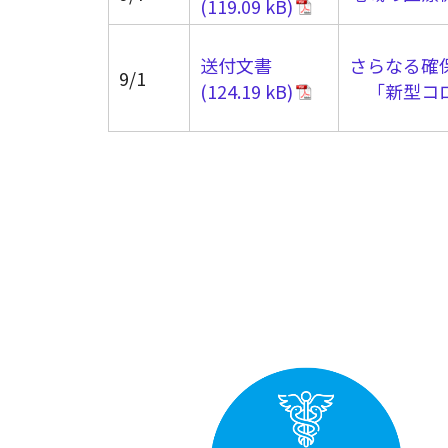
送付文書
さらなる確
9/1
「新型コロ