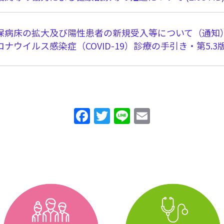
保病床の拡大及び陽性患者の新規受入等について（通知
ナウイルス感染症（COVID-19）診療の手引き・第5.
F
T
Li
E
a
w
n
m
c
itt
e
ai
e
er
l
b
o
o