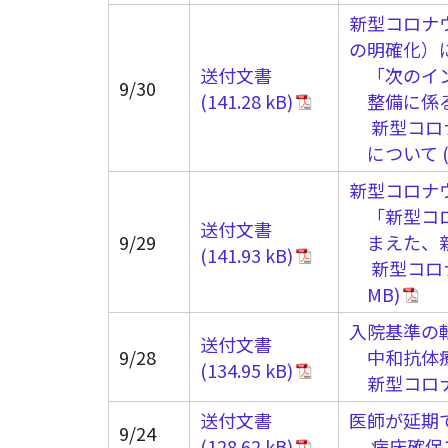
新型コロナ
の明確化）
送付文書
「次のイ
9/30
整備に係
新型コロ
について
新型コロナ
「新型コ
送付文書
9/29
まえた、
新型コロ
入院基準の
送付文書
9/28
中和抗体
新型コロ
送付文書
医師が延期
9/24
病床確保