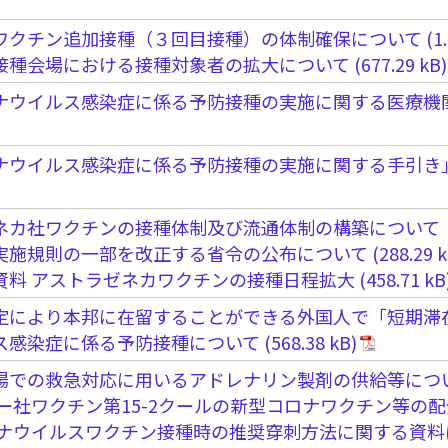
ワクチン追加接種（３回目接種）の体制確保について
接種会場における接種対象者の拡大について
ナウイルス感染症に係る予防接種の実施に関する医療機関
ウイルス感染症に係る予防接種の実施に関する手引き」(自
ネカ社ワクチンの接種体制及び流通体制の構築について
実施規則の一部を改正する省令の公布について
資料 アストラゼネカワクチンの接種日程拡大
定により本邦に在留することができる外国人で「短期滞
ス感染症に係る予防接種について
場での救急対応に用いるアドレナリン製剤の供給等につ
ー社ワクチン第15-2クールの新型コロナワクチン等の
ナウイルスワクチン接種時の推奨穿刺方法に関する資料