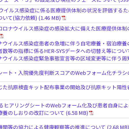
ウイルス感染症に係る医療提供体制の状況を評価するための
いて(協力依頼)
コロナウイルス感染症の感染拡大に備えた医療提供体制
ナウイルス感染症患者の急増に伴う自宅療養・宿泊療養
者数等の指標に係るHER-SYSデータへの切替え等につい
ナウイルス感染症緊急事態宣言等の区域変更等に伴う周
シート・入院優先度判断スコアのWebフォーム化チラシ
じた抗原検査キット配布事業の開始及び抗原キット陽性
するヒアリングシートのWebフォーム化及び患者自身に
療養のしおりの改訂について
機関等の協力による健康観察等の推進について