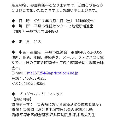
定員40名、参加費無料となりますので、ご関心のある方
はぜひご参加いただきますようお願い申し上げます。
◆ 日 時 令和７年３月１日（土） 14時00分～
◆ 場 所 平塚市保健センター ２階健康増進室
（住所）平塚市東豊田448-3
◆ 定 員 40名
◆ 申込・連絡先 平塚市医師会 電話0463-52-0355
住所、氏名、年齢、連絡先を、メール 、ファクス又は電
話で、平日の午前８時30分～午後４時30分に平塚市医師
会へ。
E-mail：
me157254@apricot.ocn.ne.jp
電話：0463-52-0355
FAX：0463-52-0356
◆ プログラム ：リーフレット
【講座内容】
講演テーマ：「災害時における医療活動の体験と講話」
講演１ 災害時における平塚市医師会の役割と活動
講師 平塚市医師会理事 坪井医院院長 坪井 秀夫先生