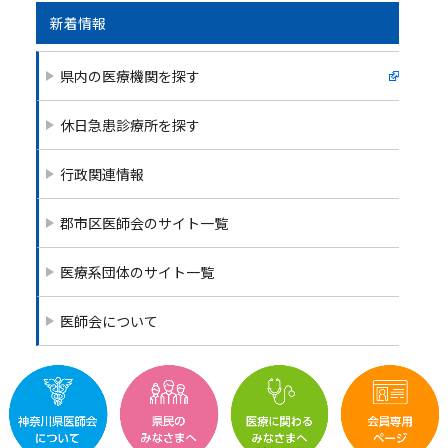
e
er
l
b
新着情報
o
県内の医療機関を探す
o
k
休日急患診療所を探す
行政関連情報
郡市区医師会のサイト一覧
医療系団体のサイト一覧
医師会について