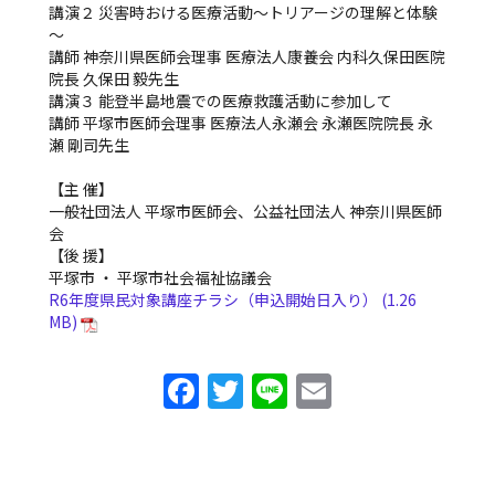
講演２ 災害時おける医療活動～トリアージの理解と体験
～
講師 神奈川県医師会理事 医療法人康養会 内科久保田医院
院長 久保田 毅先生
講演３ 能登半島地震での医療救護活動に参加して
講師 平塚市医師会理事 医療法人永瀬会 永瀬医院院長 永
瀬 剛司先生
【主 催】
一般社団法人 平塚市医師会、公益社団法人 神奈川県医師
会
【後 援】
平塚市 ・ 平塚市社会福祉協議会
R6年度県民対象講座チラシ（申込開始日入り）
F
T
Li
E
a
w
n
m
c
itt
e
ai