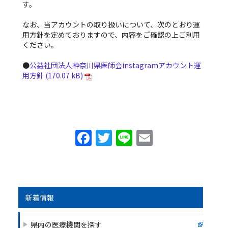
す。
なお、当アカウントの取り扱いについて、次のとおり運
用方針を定めておりますので、内容をご確認の上ご利用
ください。
●
公益社団法人神奈川県医師会instagramアカウント運
用方針
F
T
Li
E
a
w
n
m
c
itt
e
ai
e
er
l
b
新着情報
o
県内の医療機関を探す