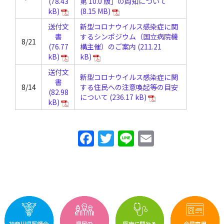
第 10.0 版」の周知について
送付文
新型コロナウイルス感染症に関
書
するシンポジウム（国立病院機
8/21
構主催）のご案内
送付文
新型コロナウイルス感染症に関
書
8/14
する住民への注意喚起等の目安
について
F
T
Li
E
a
w
n
m
c
itt
e
ai
e
er
l
b
o