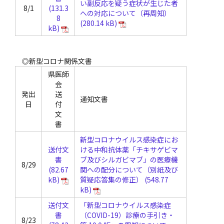
い副反応を疑う症状が生じた者
8/1
への対応について（再周知）
◎新型コロナ関係文書
県医師
会
発出
送
通知文書
日
付
文
書
新型コロナウイルス感染症にお
送付文
ける中和抗体薬「チキサゲビマ
書
ブ及びシルガビマブ」の医療機
8/29
関への配分について（別紙及び
質疑応答集の修正）
送付文
「新型コロナウイルス感染症
書
（COVID-19）診療の手引き・
8/23