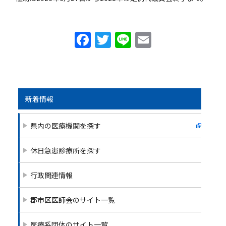
F
T
Li
E
a
w
n
m
c
itt
e
ai
e
er
l
b
新着情報
o
県内の医療機関を探す
o
k
休日急患診療所を探す
行政関連情報
郡市区医師会のサイト一覧
医療系団体のサイト一覧